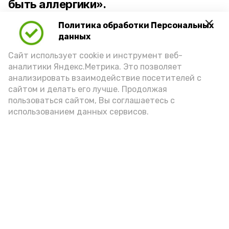
быть аллергики».
Политика обработки Персональных
Для взрослого человека безопасной
данных
порцией икры считается 30-50 граммов
(2-3 ложки). При этом следует обратить
Сайт использует cookie и инструмент веб-
аналитики Яндекс.Метрика. Это позволяет
внимание на хлеб, с которым она
анализировать взаимодействие посетителей с
подаётся: лучше выбирать
сайтом и делать его лучше. Продолжая
цельнозерновой, с мукой грубого
пользоваться сайтом, Вы соглашаетесь с
использованием данных сервисов.
помола. Есть икру следует в первой
половине дня. Кстати, полезнее для
здоровья сопроводить такой бутерброд
сочными овощами, свежей зеленью и
отварным яйцом.