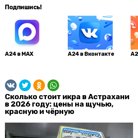
Подпишись!
А24 в MAX
А24 в Вконтакте
А2
Сколько стоит икра в Астрахани
в 2026 году: цены на щучью,
красную и чёрную