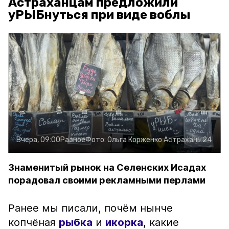
Астраханцам предложили
уРЫБнуться при виде воблы
Вчера, 09:00
Разное
Фото:
Ольга Корженко
Астрахань 24
Знаменитый рынок на Селенских Исадах
порадовал своими рекламными перлами
Ранее мы писали, почём нынче
копчёная
рыбка
и
икорка
, какие