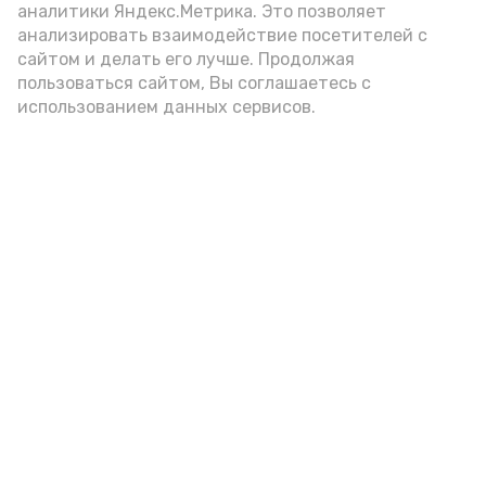
аналитики Яндекс.Метрика. Это позволяет
анализировать взаимодействие посетителей с
сайтом и делать его лучше. Продолжая
пользоваться сайтом, Вы соглашаетесь с
использованием данных сервисов.
Фото: Ольга Корженко Астрахань 24
Как объяснили продавцы, воблу берут
охотно: уж больно хороша на вкус. К
тому же её удобно транспортировать,
она долго не портится. А это
немаловажно: рыбка, особенно с такими