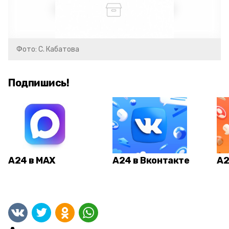
Фото: С. Кабатова
Подпишись!
А24 в MAX
А24 в Вконтакте
А2