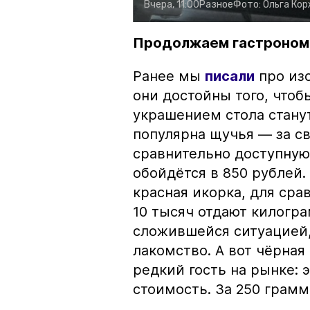
Вчера, 11:00
Разное
Фото:
Ольга Ко
Продолжаем гастроном
Ранее мы
писали
про изо
они достойны того, чтоб
украшением стола стану
популярна щучья — за с
сравнительно доступную 
обойдётся в 850 рублей.
красная икорка, для срав
10 тысяч отдают килогр
сложившейся ситуацией, 
лакомство. А вот чёрная
редкий гость на рынке:
стоимость. За 250 грамм 