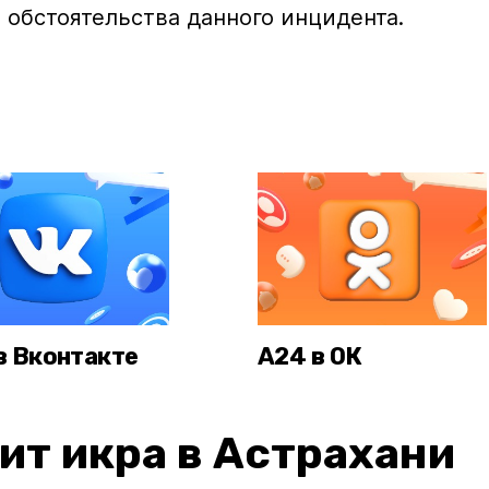
 обстоятельства данного инцидента.
в Вконтакте
А24 в ОК
ит икра в Астрахани