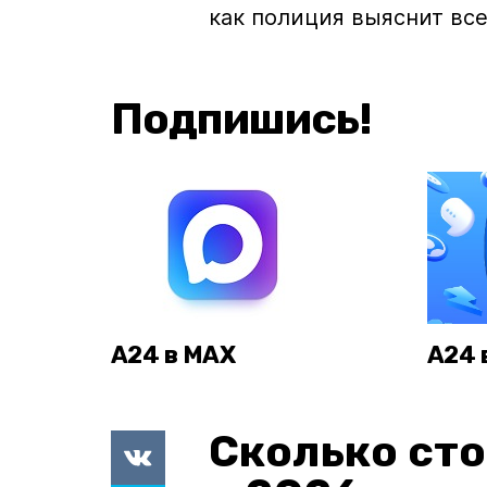
как полиция выяснит все
Подпишись!
А24 в MAX
А24 
Сколько сто