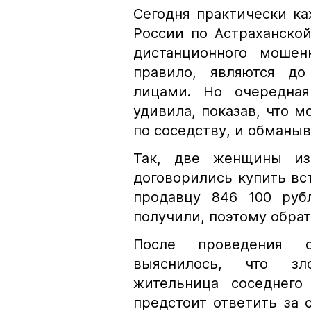
Сегодня практически к
России по Астраханско
дистанционного мошен
правило, являются д
лицами. Но очередная
удивила, показав, что м
по соседству, и обманы
Так, две женщины из
договорились купить в
продавцу 846 100 руб
получили, поэтому обра
После проведения оп
выяснилось, что зл
жительница соседнего
предстоит ответить за 