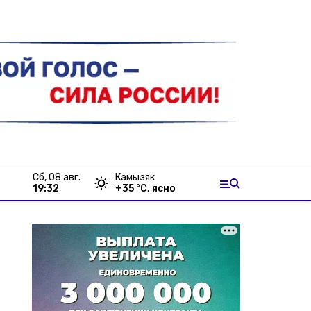
сб, 08 авг.
Камызяк
19:32
+
35
°С,
ясно