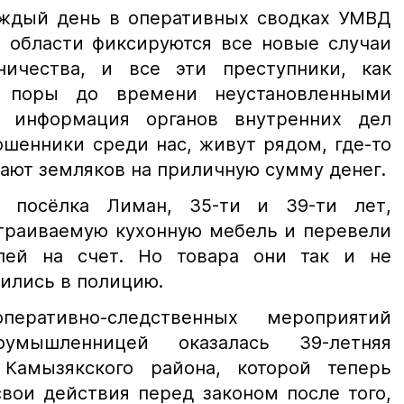
аждый день в оперативных сводках УМВД
й области фиксируются все новые случаи
ничества, и все эти преступники, как
о поры до времени неустановленными
 информация органов внутренних дел
ошенники среди нас, живут рядом, где-то
вают земляков на приличную сумму денег.
 посёлка Лиман, 35-ти и 39-ти лет,
страиваемую кухонную мебель и перевели
лей на счет. Но товара они так и не
тились в полицию.
еративно-следственных мероприятий
оумышленницей оказалась 39-летняя
 Камызякского района, которой теперь
свои действия перед законом после того,