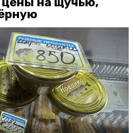
: цены на щучью,
чёрную