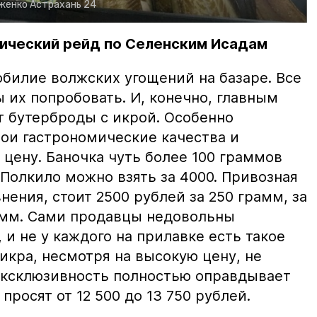
рженко
Астрахань 24
ический рейд по Селенским Исадам
билие волжских угощений на базаре. Все
ы их попробовать. И, конечно, главным
т бутерброды с икрой. Особенно
вои гастрономические качества и
цену. Баночка чуть более 100 граммов
 Полкило можно взять за 4000. Привозная
нения, стоит 2500 рублей за 250 грамм, за
амм. Сами продавцы недовольны
и не у каждого на прилавке есть такое
 икра, несмотря на высокую цену, не
 эксклюзивность полностью оправдывает
просят от 12 500 до 13 750 рублей.