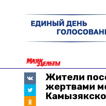
Жители пос
жертвами м
Камызякско