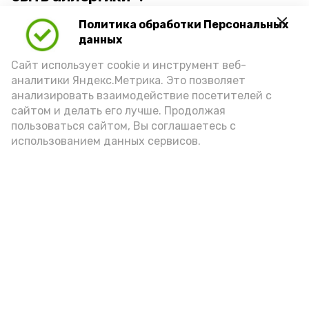
Политика обработки Персональных
Для взрослого человека безопасной
данных
порцией икры считается 30-50 граммов
(2-3 ложки). При этом следует обратить
Сайт использует cookie и инструмент веб-
аналитики Яндекс.Метрика. Это позволяет
внимание на хлеб, с которым она
анализировать взаимодействие посетителей с
подаётся: лучше выбирать
сайтом и делать его лучше. Продолжая
цельнозерновой, с мукой грубого
пользоваться сайтом, Вы соглашаетесь с
использованием данных сервисов.
помола. Есть икру следует в первой
половине дня. Кстати, полезнее для
здоровья сопроводить такой бутерброд
сочными овощами, свежей зеленью и
отварным яйцом.