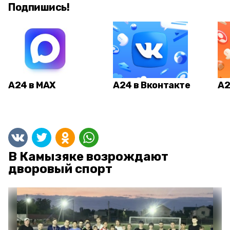
Подпишись!
А24 в MAX
А24 в Вконтакте
А2
В Камызяке возрождают
дворовый спорт