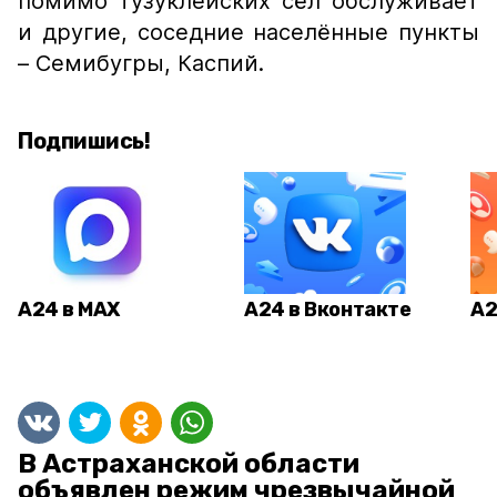
помимо тузуклейских сёл обслуживает
и другие, соседние населённые пункты
– Семибугры, Каспий.
Подпишись!
А24 в MAX
А24 в Вконтакте
А2
В Астраханской области
объявлен режим чрезвычайной