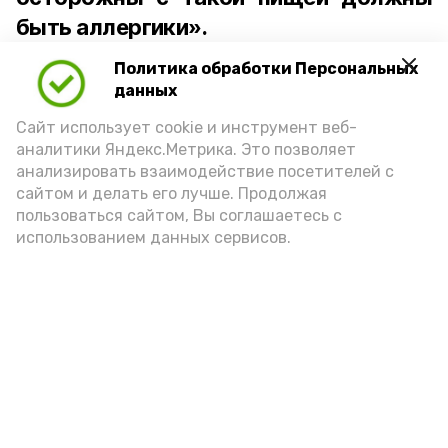
быть аллергики».
Политика обработки Персональных
Для взрослого человека безопасной
данных
порцией икры считается 30-50 граммов
(2-3 ложки). При этом следует обратить
Сайт использует cookie и инструмент веб-
аналитики Яндекс.Метрика. Это позволяет
внимание на хлеб, с которым она
анализировать взаимодействие посетителей с
подаётся: лучше выбирать
сайтом и делать его лучше. Продолжая
цельнозерновой, с мукой грубого
пользоваться сайтом, Вы соглашаетесь с
использованием данных сервисов.
помола. Есть икру следует в первой
половине дня. Кстати, полезнее для
здоровья сопроводить такой бутерброд
сочными овощами, свежей зеленью и
отварным яйцом.