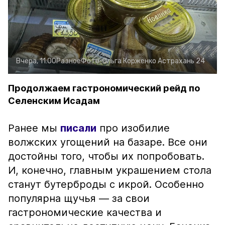
Вчера, 11:00
Разное
Фото:
Ольга Корженко
Астрахань 24
Продолжаем гастрономический рейд по
Селенским Исадам
Ранее мы
писали
про изобилие
волжских угощений на базаре. Все они
достойны того, чтобы их попробовать.
И, конечно, главным украшением стола
станут бутерброды с икрой. Особенно
популярна щучья — за свои
гастрономические качества и