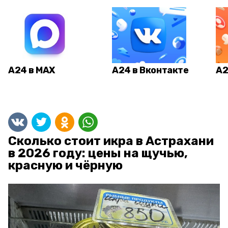
А24 в MAX
А24 в Вконтакте
А2
Сколько стоит икра в Астрахани
в 2026 году: цены на щучью,
красную и чёрную