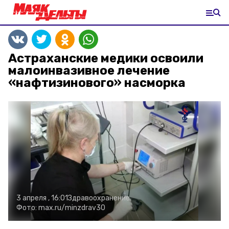
Астраханские медики освоили
малоинвазивное лечение
«нафтизинового» насморка
3 апреля , 16:01
Здравоохранение
Фото:
max.ru/minzdrav30