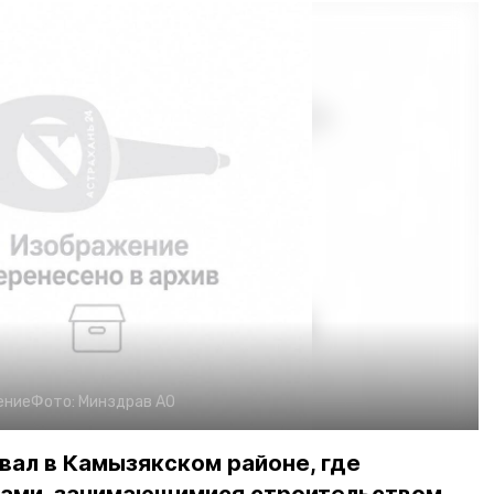
ение
Фото:
Минздрав АО
вал в Камызякском районе, где