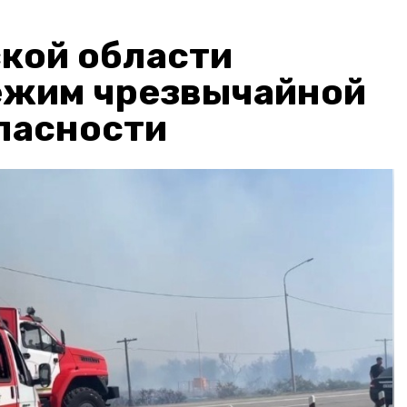
кой области
ежим чрезвычайной
пасности