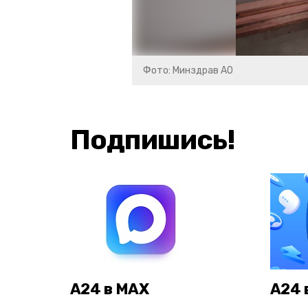
Фото: Минздрав АО
Подпишись!
А24 в MAX
А24 