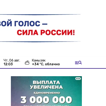
чт, 06 авг.
Камызяк
12:03
+
34
°С,
облачно