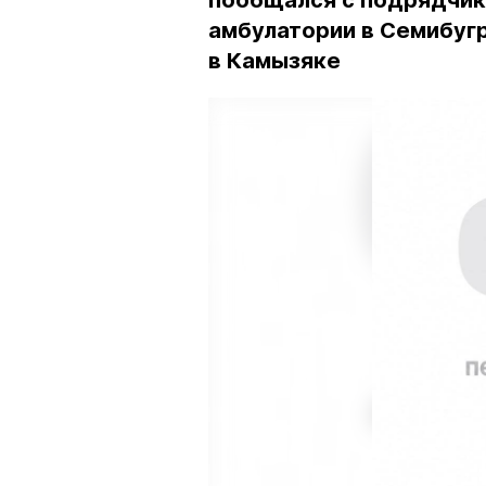
пообщался с подрядчик
амбулатории в Семибугр
в Камызяке