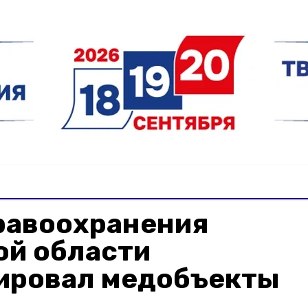
равоохранения
ой области
ировал медобъекты