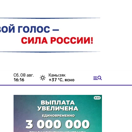
сб, 08 авг.
Камызяк
16:16
+
37
°С,
ясно