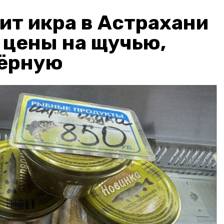
ит икра в Астрахани
: цены на щучью,
чёрную