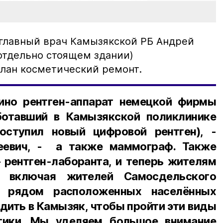
 главный врач Камызякской РБ Андрей
отдельно стоящем здании)
лан косметический ремонт.
ино рентген-аппарат немецкой фирмы
ботавший в Камызякской поликлинике
оступил новый цифровой рентген), -
еевич, - а также маммограф. Также
 рентген-лаборанта, и теперь жителям
», включая жителей Самосдельского
х рядом расположенных населённых
здить в Камызяк, чтобы пройти эти виды
тики. Мы уделяем большое внимание