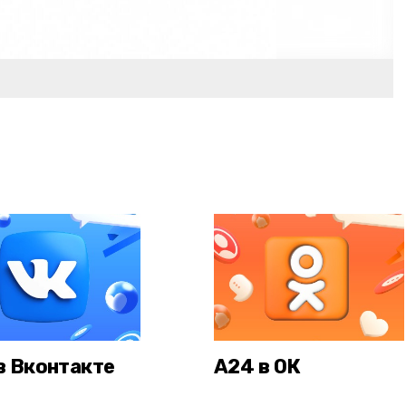
в Вконтакте
А24 в ОК