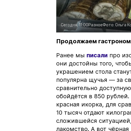
Сегодня, 11:00
Разное
Фото:
Ольга К
Продолжаем гастроном
Ранее мы
писали
про изо
они достойны того, чтоб
украшением стола стану
популярна щучья — за с
сравнительно доступную 
обойдётся в 850 рублей.
красная икорка, для срав
10 тысяч отдают килогр
сложившейся ситуацией, 
лакомство. А вот чёрная