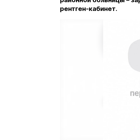
районной больницы – з
рентген-кабинет.