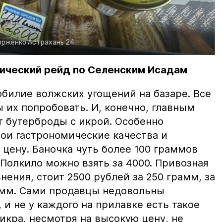
орженко
Астрахань 24
ический рейд по Селенским Исадам
билие волжских угощений на базаре. Все
ы их попробовать. И, конечно, главным
т бутерброды с икрой. Особенно
вои гастрономические качества и
цену. Баночка чуть более 100 граммов
 Полкило можно взять за 4000. Привозная
нения, стоит 2500 рублей за 250 грамм, за
амм. Сами продавцы недовольны
и не у каждого на прилавке есть такое
 икра, несмотря на высокую цену, не