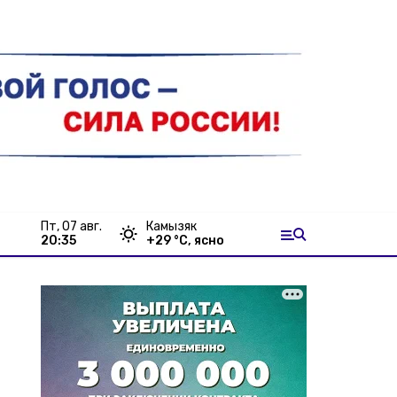
пт, 07 авг.
Камызяк
20:35
+
29
°С,
ясно