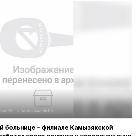
ение
Фото:
Камызякская РБ
й больнице – филиале Камызякской