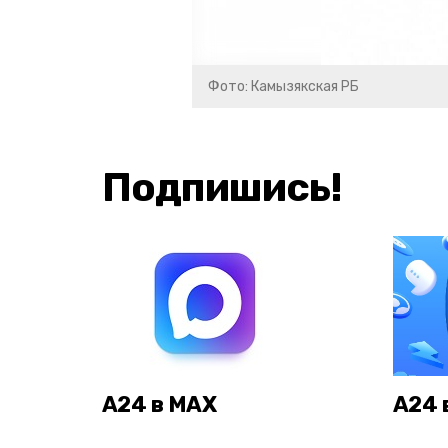
Фото: Камызякская РБ
Подпишись!
А24 в MAX
А24 