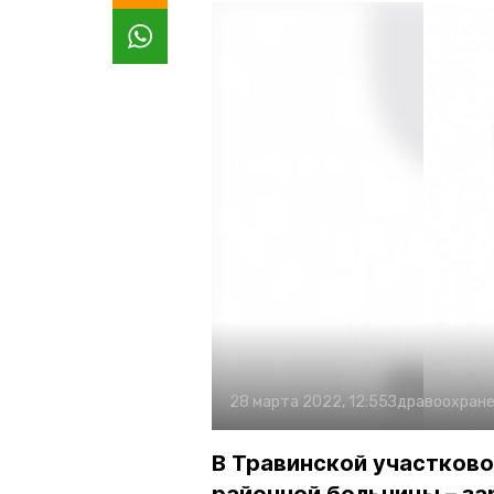
28 марта 2022, 12:55
Здравоохран
В Травинской участково