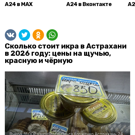
А24 в MAX
А24 в Вконтакте
А2
Сколько стоит икра в Астрахани
в 2026 году: цены на щучью,
красную и чёрную
Вчера, 11:00
Разное
Фото:
Ольга Корженко
Астрахань 24