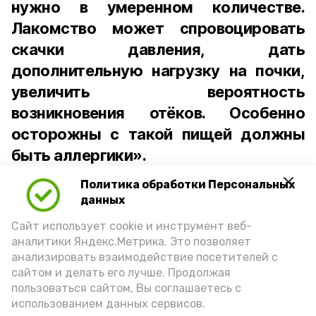
нужно в умеренном количестве.
Лакомство может спровоцировать
скачки давления, дать
дополнительную нагрузку на почки,
увеличить вероятность
возникновения отёков. Особенно
осторожны с такой пищей должны
быть аллергики».
Политика обработки Персональных
Для взрослого человека безопасной
данных
порцией икры считается 30-50 граммов
(2-3 ложки). При этом следует обратить
Сайт использует cookie и инструмент веб-
аналитики Яндекс.Метрика. Это позволяет
внимание на хлеб, с которым она
анализировать взаимодействие посетителей с
подаётся: лучше выбирать
сайтом и делать его лучше. Продолжая
цельнозерновой, с мукой грубого
пользоваться сайтом, Вы соглашаетесь с
использованием данных сервисов.
помола. Есть икру следует в первой