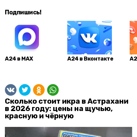
Подпишись!
А24 в MAX
А24 в Вконтакте
А2
Сколько стоит икра в Астрахани
в 2026 году: цены на щучью,
красную и чёрную