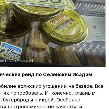
рженко
Астрахань 24
ический рейд по Селенским Исадам
билие волжских угощений на базаре. Все
ы их попробовать. И, конечно, главным
т бутерброды с икрой. Особенно
вои гастрономические качества и