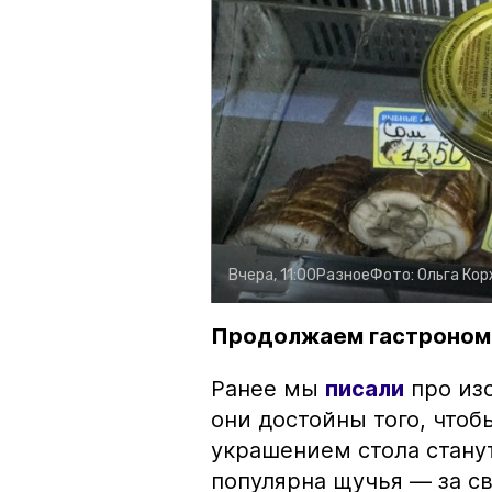
Вчера, 11:00
Разное
Фото:
Ольга Ко
Продолжаем гастроном
Ранее мы
писали
про изо
они достойны того, чтоб
украшением стола стану
популярна щучья — за с