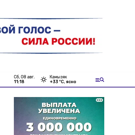
сб, 08 авг.
Камызяк
11:18
+
33
°С,
ясно