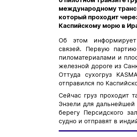
о пилотном транзите гр
международному трансп
который проходит через
Каспийскому морю в Ир
Об этом информирует
связей. Первую партию
пиломатериалами и пло
железной дороге из Санк
Оттуда сухогруз KASM
отправился по Каспийск
Сейчас груз проходит 
Энзели для дальнейшей 
берегу Персидского за
судно и отправят в инди