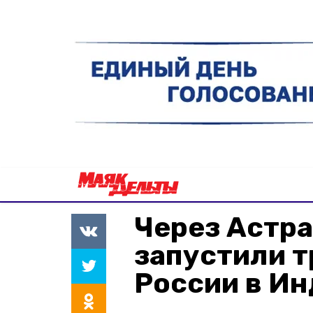
Через Астр
запустили т
России в И