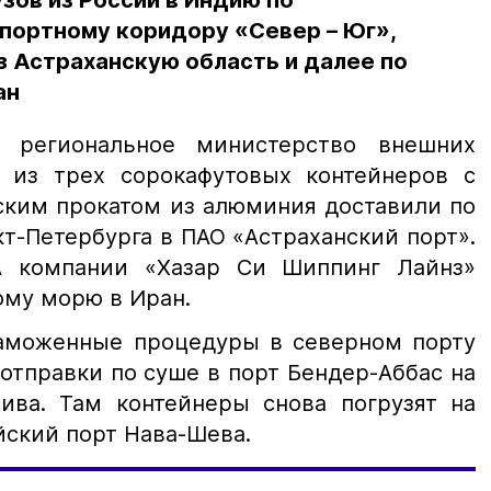
узов из России в Индию по
ортному коридору «Север – Юг»,
 Астраханскую область и далее по
ан
 региональное министерство внешних
 из трех сорокафутовых контейнеров с
ским прокатом из алюминия доставили по
т-Петербурга в ПАО «Астраханский порт».
A компании «Хазар Си Шиппинг Лайнз»
ому морю в Иран.
таможенные процедуры в северном порту
отправки по суше в порт Бендер-Аббас на
лива. Там контейнеры снова погрузят на
йский порт Нава-Шева.