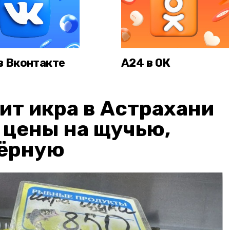
в Вконтакте
А24 в ОК
ит икра в Астрахани
: цены на щучью,
чёрную