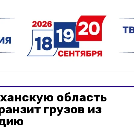
аханскую область
ранзит грузов из
ндию