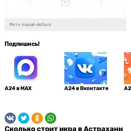
Фото: mayak-delta.ru
Подпишись!
А24 в MAX
А24 в Вконтакте
А2
Сколько стоит икра в Астрахани