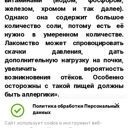
витаминами (йодом, фосфором,
железом, хромом и так далее).
Однако она содержит большое
количество соли, потому есть её
нужно в умеренном количестве.
Лакомство может спровоцировать
скачки давления, дать
дополнительную нагрузку на почки,
увеличить вероятность
возникновения отёков. Особенно
осторожны с такой пищей должны
быть аллергики».
Политика обработки Персональных
Для взрослого человека безопасной
данных
порцией икры считается 30-50 граммов
(2-3 ложки). При этом следует обратить
Сайт использует cookie и инструмент веб-