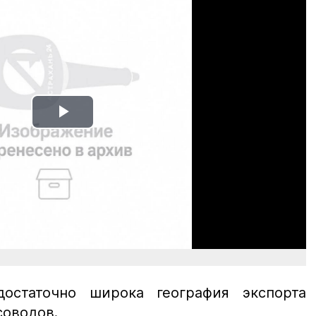
Play
Video
достаточно широка география экспорта
соводов.