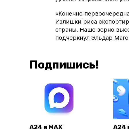
«Конечно первоочередная
Излишки риса экспортир
страны. Наше зерно выс
подчеркнул Эльдар Маго
Подпишись!
А24 в MAX
А24 