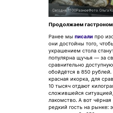
Сегодня, 11:00
Разное
Фото:
Ольга К
Продолжаем гастроном
Ранее мы
писали
про изо
они достойны того, чтоб
украшением стола стану
популярна щучья — за с
сравнительно доступную 
обойдётся в 850 рублей.
красная икорка, для срав
10 тысяч отдают килогр
сложившейся ситуацией, 
лакомство. А вот чёрная
редкий гость на рынке: