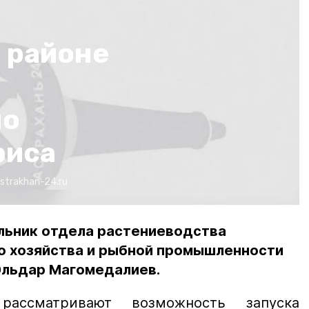
 районе
по
риса
strakhan-24.ru
альник отдела растениеводства
о хозяйства и рыбной промышленности
Эльдар Магомедалиев.
рассматривают возможность запуска