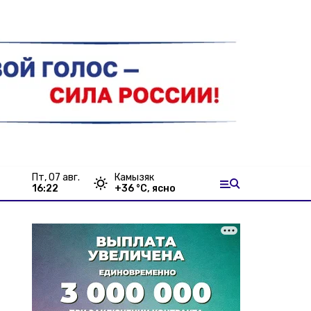
пт, 07 авг.
Камызяк
16:22
+
36
°С,
ясно