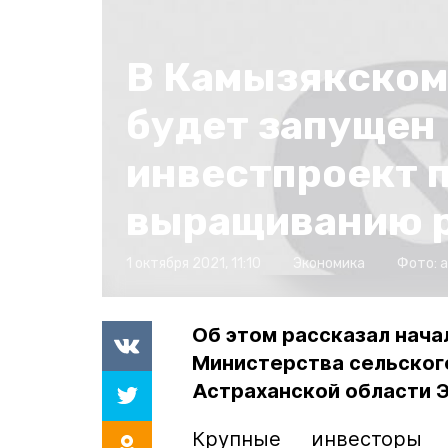
В Камызякском
будет запущен
инвестпроект 
выращиванию 
1 октября 2021, 11:10
Экономика
Фото:
a
Об этом рассказал нач
Министерства сельског
Астраханской области 
Крупные инвесторы 