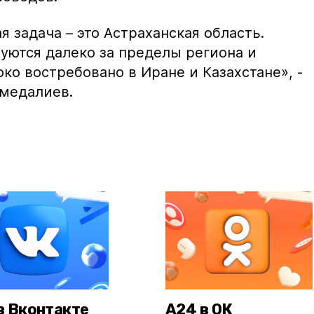
 задача – это Астраханская область.
уются далеко за пределы региона и
око востребовано в Иране и Казахстане»,
-
медалиев.
в Вконтакте
А24 в ОК