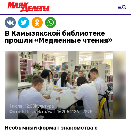
В Камызякской библиотеке
прошли «Медленные чтения»
1 июля , 12:08
Культура
Фото:
https://vk.ru/wall-162054126_2275
Необычный формат знакомства с