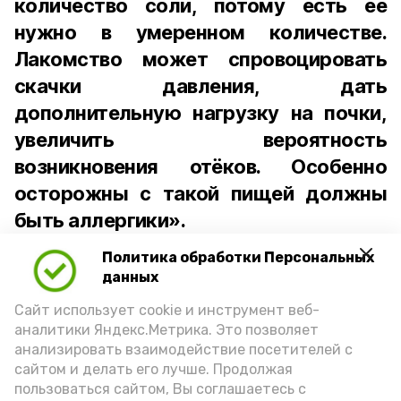
количество соли, потому есть её
нужно в умеренном количестве.
Лакомство может спровоцировать
скачки давления, дать
дополнительную нагрузку на почки,
увеличить вероятность
возникновения отёков. Особенно
осторожны с такой пищей должны
быть аллергики».
Политика обработки Персональных
Для взрослого человека безопасной
данных
порцией икры считается 30-50 граммов
(2-3 ложки). При этом следует обратить
Сайт использует cookie и инструмент веб-
аналитики Яндекс.Метрика. Это позволяет
внимание на хлеб, с которым она
анализировать взаимодействие посетителей с
подаётся: лучше выбирать
сайтом и делать его лучше. Продолжая
цельнозерновой, с мукой грубого
пользоваться сайтом, Вы соглашаетесь с