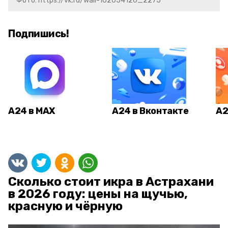
Фото: https://vk.ru/wall-162054126_2275
Подпишись!
А24 в MAX
А24 в Вконтакте
А2
Сколько стоит икра в Астрахани
в 2026 году: цены на щучью,
красную и чёрную