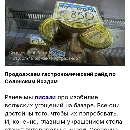
Сегодня, 11:00
Разное
Фото:
Ольга Корженко
Астрахань 24
Продолжаем гастрономический рейд по
Селенским Исадам
Ранее мы
писали
про изобилие
волжских угощений на базаре. Все они
достойны того, чтобы их попробовать.
И, конечно, главным украшением стола
станут бутерброды с икрой. Особенно