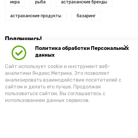
икра
рыба
астраханские бренды
астраханские продукты
базаринг
Подпишись!
Политика обработки Персональных
данных
Сайт использует cookie и инструмент веб-
аналитики Яндекс.Метрика. Это позволяет
анализировать взаимодействие посетителей с
А24 в MAX
А24 в Вконтакте
А2
сайтом и делать его лучше. Продолжая
пользоваться сайтом, Вы соглашаетесь с
использованием данных сервисов.
Астраханцам дали алгоритм
действий при ракетной