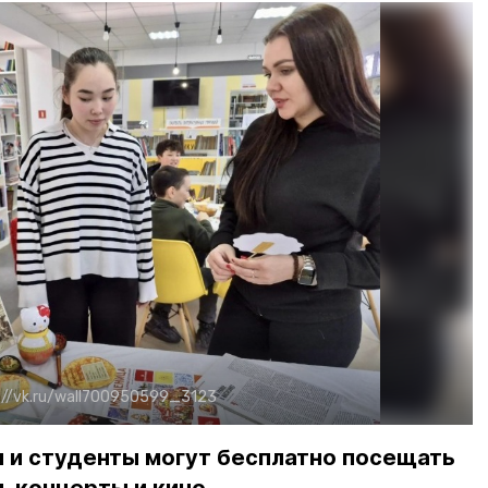
://vk.ru/wall700950599_3123
 и студенты могут бесплатно посещать