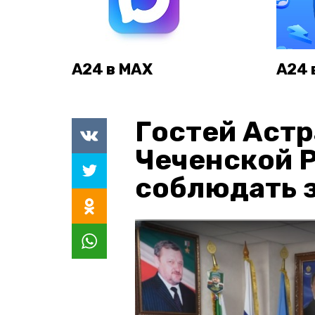
А24 в MAX
А24 
Гостей Астр
Чеченской 
соблюдать з