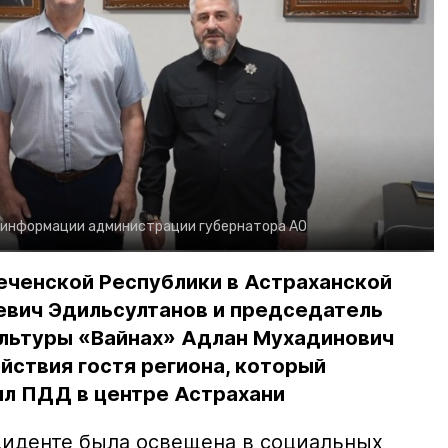
 информации администрации губернатора АО
еченской Республики в Астраханской
евич Эдильсултанов и председатель
льтуры «Вайнах» Адлан Мухадинович
йствия гостя региона, который
л ПДД в центре Астрахани
иденте была освещена в социальных