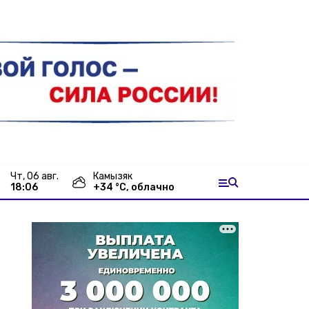
чт, 06 авг.
Камызяк
18:06
+
34
°С,
облачно