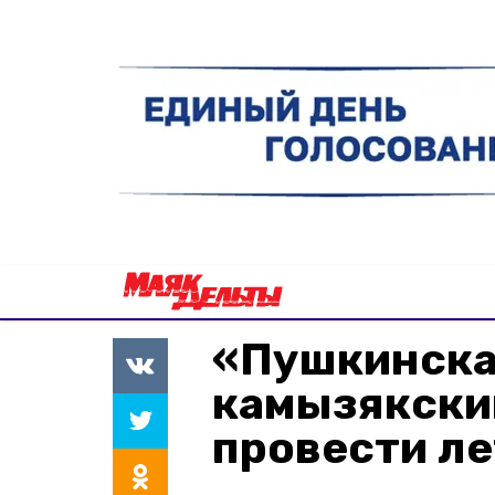
«Пушкинска
камызякски
провести ле