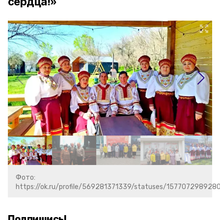
сердца!»
Фото:
https://ok.ru/profile/569281371339/statuses/157707298928
Подпишись!