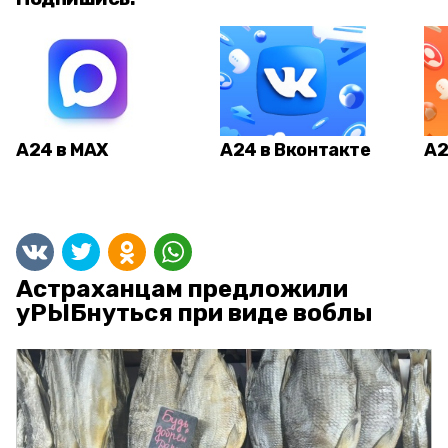
А24 в MAX
А24 в Вконтакте
А2
Астраханцам предложили
уРЫБнуться при виде воблы