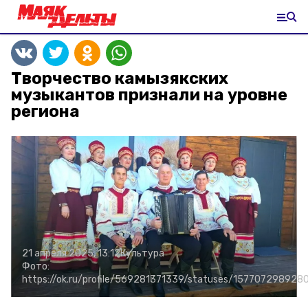
Творчество камызякских
музыкантов признали на уровне
региона
21 апреля 2025, 13:12
Культура
Фото:
https://ok.ru/profile/569281371339/statuses/157707298928