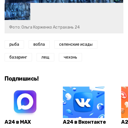
Фото: Ольга Корженко Астрахань 24
рыба
вобла
селенские исады
базаринг
лещ
чехонь
Подпишись!
А24 в MAX
А24 в Вконтакте
А2