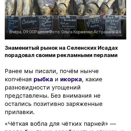
Вчера, 09:00
Разное
Фото:
Ольга Корженко
Астрахань 24
Знаменитый рынок на Селенских Исадах
порадовал своими рекламными перлами
Ранее мы писали, почём нынче
копчёная
рыбка
и
икорка
, какие
разновидности угощений
представлены. Без внимания не
остались позитивно заряженные
прилавки.
«Чёткая вобла для чётких парней» —