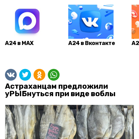
А24 в MAX
А24 в Вконтакте
А2
Астраханцам предложили
уРЫБнуться при виде воблы