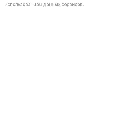
использованием данных сервисов.
Астраханцам дали алгоритм
действий при ракетной
опасности
7 августа , 14:00
Безопасность
Фото:
Астрахань 24