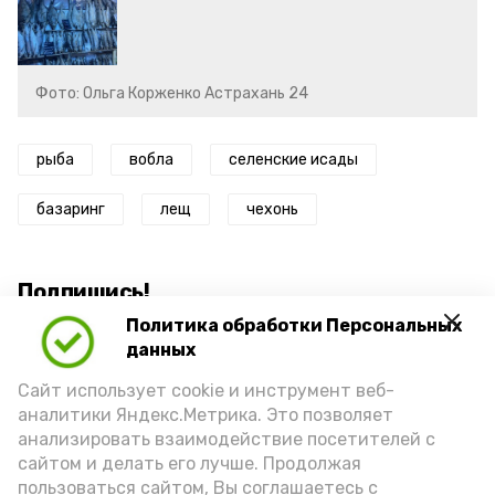
Фото: Ольга Корженко Астрахань 24
рыба
вобла
селенские исады
базаринг
лещ
чехонь
Подпишись!
Политика обработки Персональных
данных
Сайт использует cookie и инструмент веб-
аналитики Яндекс.Метрика. Это позволяет
анализировать взаимодействие посетителей с
А24 в MAX
А24 в Вконтакте
А2
сайтом и делать его лучше. Продолжая
пользоваться сайтом, Вы соглашаетесь с