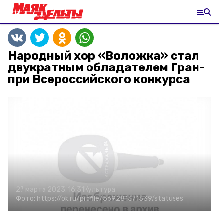
Народный хор «Воложка» стал
двукратным обладателем Гран-
при Всероссийского конкурса
27 марта 2023, 16:31
Культура
Фото:
https://ok.ru/profile/569281371339/statuses