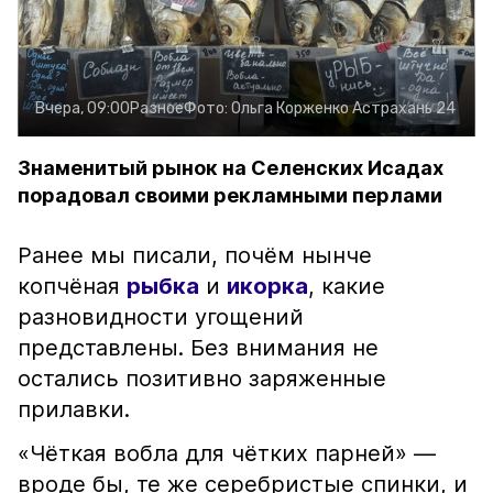
Вчера, 09:00
Разное
Фото:
Ольга Корженко
Астрахань 24
Знаменитый рынок на Селенских Исадах
порадовал своими рекламными перлами
Ранее мы писали, почём нынче
копчёная
рыбка
и
икорка
, какие
разновидности угощений
представлены. Без внимания не
остались позитивно заряженные
прилавки.
«Чёткая вобла для чётких парней» —
вроде бы, те же серебристые спинки, и