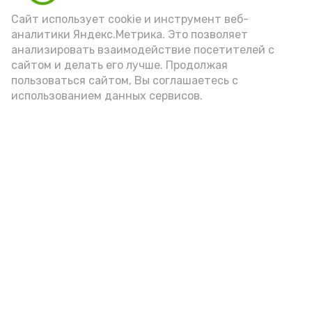
порцией икры считается 30-50 граммов
(2-3 ложки). При этом следует обратить
Сайт использует cookie и инструмент веб-
аналитики Яндекс.Метрика. Это позволяет
внимание на хлеб, с которым она
анализировать взаимодействие посетителей с
подаётся: лучше выбирать
сайтом и делать его лучше. Продолжая
цельнозерновой, с мукой грубого
пользоваться сайтом, Вы соглашаетесь с
использованием данных сервисов.
помола. Есть икру следует в первой
половине дня. Кстати, полезнее для
здоровья сопроводить такой бутерброд
сочными овощами, свежей зеленью и
отварным яйцом.