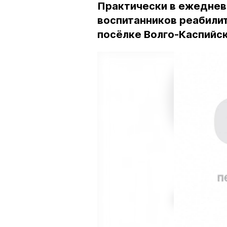
Практически в ежеднев
воспитанников реабили
посёлке Волго-Каспийс