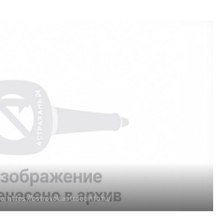
о:
https://ostrovok.astr.socinfo.ru/