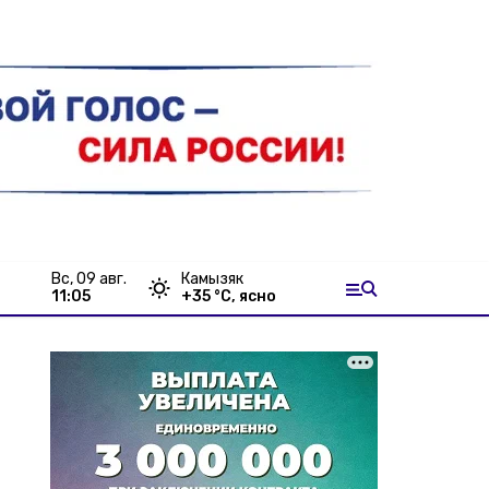
вс, 09 авг.
Камызяк
11:05
+
35
°С,
ясно