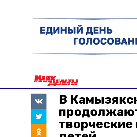
В Камызякс
продолжают
творческие
детей