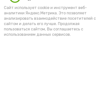
порцией икры считается 30-50 граммов
(2-3 ложки). При этом следует обратить
Сайт использует cookie и инструмент веб-
аналитики Яндекс.Метрика. Это позволяет
внимание на хлеб, с которым она
анализировать взаимодействие посетителей с
подаётся: лучше выбирать
сайтом и делать его лучше. Продолжая
цельнозерновой, с мукой грубого
пользоваться сайтом, Вы соглашаетесь с
использованием данных сервисов.
помола. Есть икру следует в первой
половине дня. Кстати, полезнее для
здоровья сопроводить такой бутерброд
сочными овощами, свежей зеленью и
отварным яйцом.