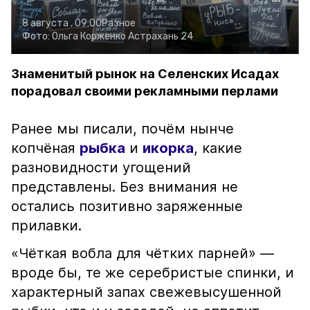
8 августа , 09:00
Разное
Фото:
Ольга Корженко
Астрахань 24
Знаменитый рынок на Селенских Исадах
порадовал своими рекламными перлами
Ранее мы писали, почём нынче
копчёная
рыбка
и
икорка
, какие
разновидности угощений
представлены. Без внимания не
остались позитивно заряженные
прилавки.
«Чёткая вобла для чётких парней» —
вроде бы, те же серебристые спинки, и
характерный запах свежевысушенной