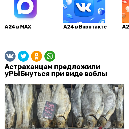
А24 в MAX
А24 в Вконтакте
А2
Астраханцам предложили
уРЫБнуться при виде воблы