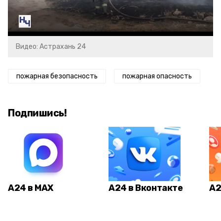
Video
Видео: Астрахань 24
пожарная безопасность
пожарная опасность
Подпишись!
А24 в MAX
А24 в Вконтакте
А2