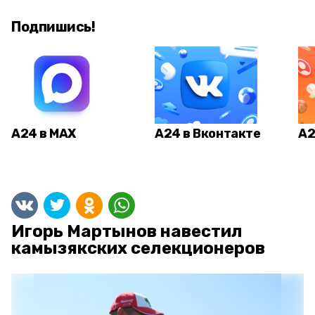
Подпишись!
А24 в MAX
А24 в Вконтакте
А2
Игорь Мартынов навестил
камызякских селекционеров