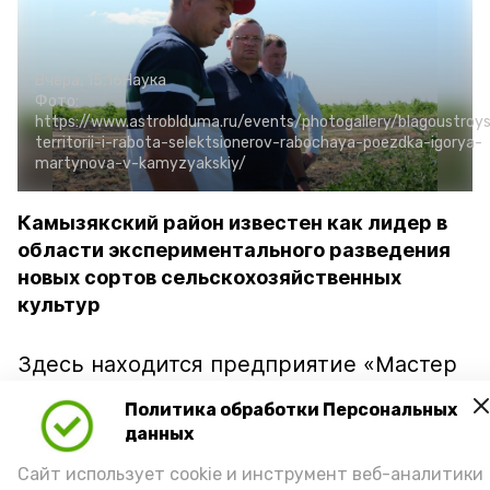
Вчера, 15:16
Наука
Фото:
https://www.astroblduma.ru/events/photogallery/blagoustroy
territorii-i-rabota-selektsionerov-rabochaya-poezdka-igorya-
martynova-v-kamyzyakskiy/
Камызякский район известен как лидер в
области экспериментального разведения
новых сортов сельскохозяйственных
культур
Здесь находится предприятие «Мастер
семя», которое занимается выведением
Политика обработки Персональных
сортов и гибридов арбузов и дынь для
данных
промышленного использования,
Сайт использует cookie и инструмент веб-аналитики
фермеров и дачников. Во время