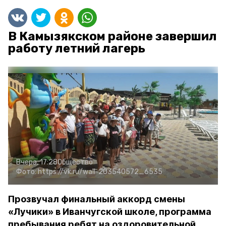
В Камызякском районе завершил
работу летний лагерь
Вчера, 17:28
Общество
Фото:
https://vk.ru/wall-203540572_6535
Прозвучал финальный аккорд смены
«Лучики» в Иванчугской школе, программа
пребывания ребят на оздоровительной