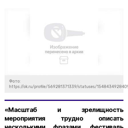
Фото:
https://ok.ru/profile/569281371339/statuses/154843492840
«Масштаб и зрелищность
мероприятия трудно описать
несколькими фразами, фестиваль