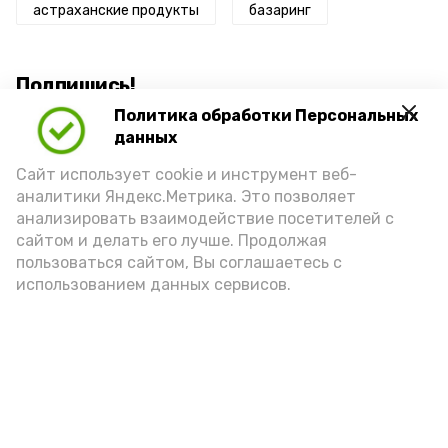
астраханские продукты
базаринг
Подпишись!
Политика обработки Персональных
данных
Сайт использует cookie и инструмент веб-
аналитики Яндекс.Метрика. Это позволяет
анализировать взаимодействие посетителей с
А24 в MAX
А24 в Вконтакте
А2
сайтом и делать его лучше. Продолжая
пользоваться сайтом, Вы соглашаетесь с
использованием данных сервисов.
Астраханцам дали алгоритм
действий при ракетной
опасности