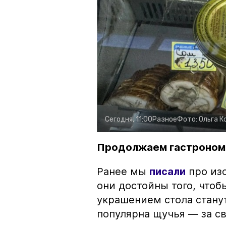
Сегодня, 11:00
Разное
Фото:
Ольга К
Продолжаем гастроном
Ранее мы
писали
про изо
они достойны того, чтоб
украшением стола стану
популярна щучья — за с