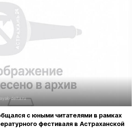
ayak-delta.ru
общался с юными читателями в рамках
тературного фестиваля в Астраханской