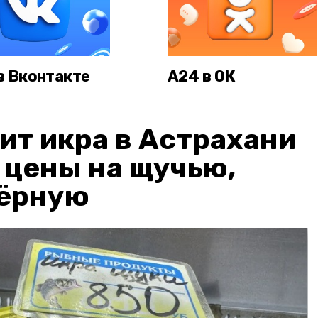
в Вконтакте
А24 в ОК
ит икра в Астрахани
: цены на щучью,
чёрную