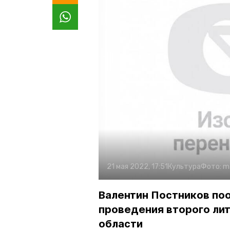
21 мая 2022, 17:51
Культура
Фото:
m
Валентин Постников по
проведения второго ли
области