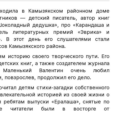
оходила в Камызякском районном доме
стников — детский писатель, автор книг
Шоколадный дедушка», про «Карандаша и
тель литературных премий «Эврика» и
». В этот день его слушателями стали
сов Камызякского района.
ям историю своего творческого пути. Его
етских книг, а также создателем журнала
. Маленький Валентин очень любил
и, повзрослев, продолжил его дело.
очитал детям стихи-загадки собственного
влекательной историей из своей жизни о
л ребятам выпуски «Ералаша», снятые по
ые читатели были в восторге от