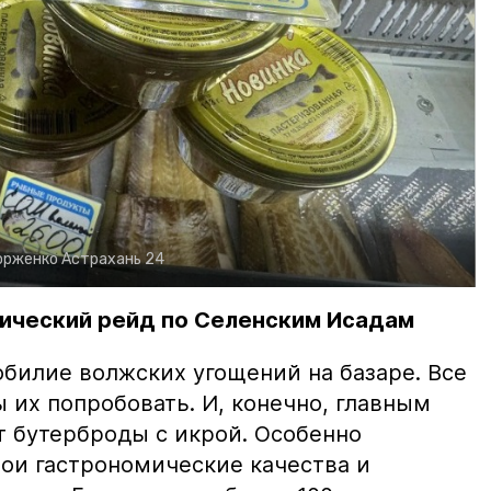
орженко
Астрахань 24
ический рейд по Селенским Исадам
билие волжских угощений на базаре. Все
ы их попробовать. И, конечно, главным
т бутерброды с икрой. Особенно
вои гастрономические качества и