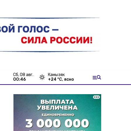
сб, 08 авг.
Камызяк
00:46
+
24
°С,
ясно