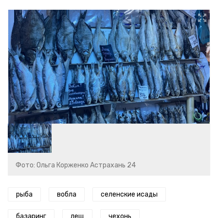
Фото: Ольга Корженко Астрахань 24
рыба
вобла
селенские исады
базаринг
лещ
чехонь