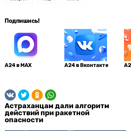
Подпишись!
А24 в MAX
А24 в Вконтакте
А2
Астраханцам дали алгоритм
действий при ракетной
опасности