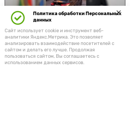
Video
Политика обработки Персональных
данных
Видео: управление пресс-службы и информации
Сайт использует cookie и инструмент веб-
администрации губернатора АО
аналитики Яндекс.Метрика. Это позволяет
анализировать взаимодействие посетителей с
сайтом и делать его лучше. Продолжая
год единства народов
закон
пользоваться сайтом, Вы соглашаетесь с
использованием данных сервисов.
Подпишись!
А24 в MAX
А24 в Вконтакте
А2