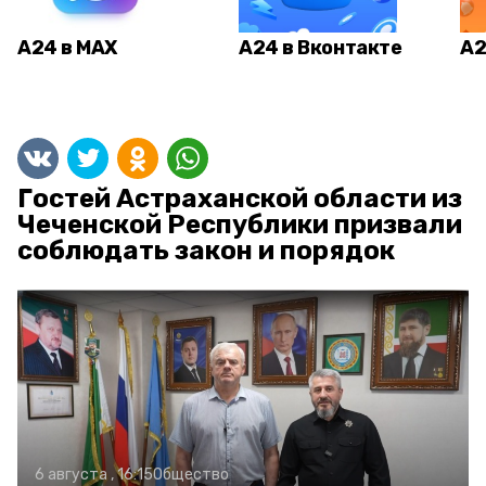
А24 в MAX
А24 в Вконтакте
А2
Гостей Астраханской области из
Чеченской Республики призвали
соблюдать закон и порядок
6 августа , 16:15
Общество