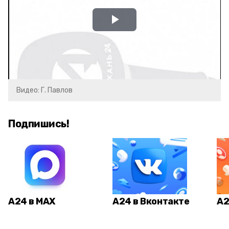
Play
Video
Видео: Г. Павлов
Подпишись!
А24 в MAX
А24 в Вконтакте
А2