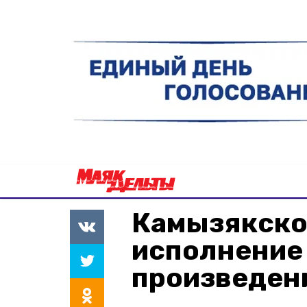
Камызякског
исполнение 
произведен