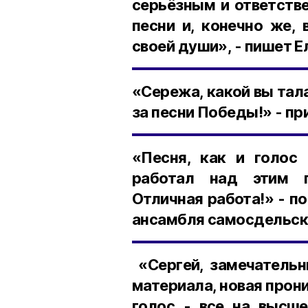
серьёзным и ответств
песни и, конечно же,
своей души», - пишет Е
«Сережа, какой вы тал
за песни Победы!» - п
«Песня, как и голос 
работал над этим п
Отличная работа!» - п
ансамбля самосдельск
«Сергей, замечательн
материала, новая прон
голос - все на высше