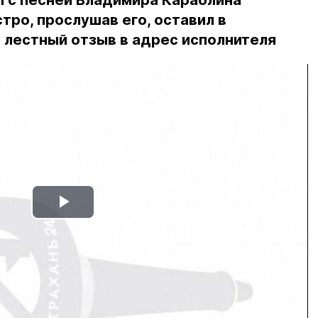
п с песней Владимира Караблина
тро, прослушав его, оставил в
 лестный отзыв в адрес исполнителя
Play
Video