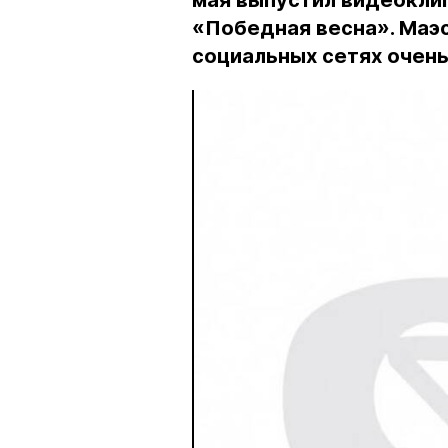
мая выпустил видеокли
«Победная весна». Маэс
социальных сетях очень