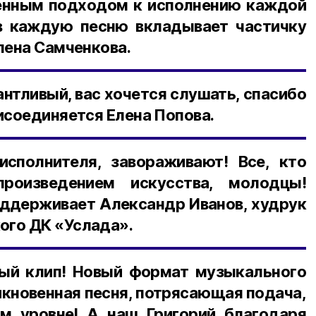
енным подходом к исполнению каждой
 в каждую песню вкладывает частичку
лена Самченкова.
антливый, вас хочется слушать, спасибо
рисоединяется Елена Попова.
исполнителя, завораживают! Все, кто
роизведением искусства, молодцы!
оддерживает Александр Иванов, худрук
ого ДК «Услада».
ый клип! Новый формат музыкального
икновенная песня, потрясающая подача,
м уровне! А наш Григорий благодаря