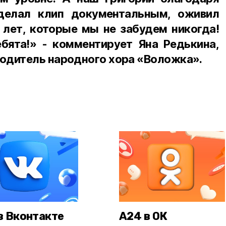
делал клип документальным, оживил
 лет, которые мы не забудем никогда!
ебята!» - комментирует Яна Редькина,
одитель народного хора «Воложка».
в Вконтакте
А24 в ОК