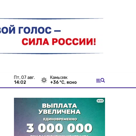
пт, 07 авг.
Камызяк
14:02
+
36
°С,
ясно