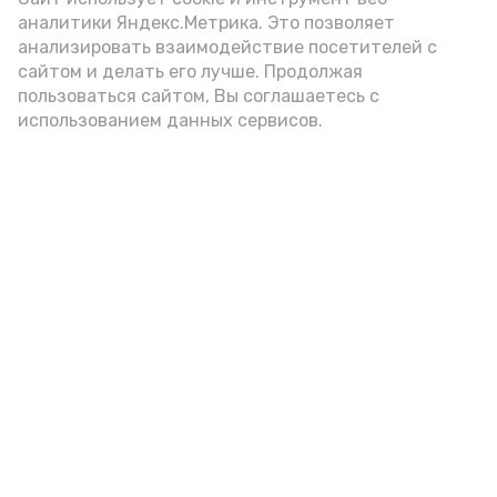
аналитики Яндекс.Метрика. Это позволяет
внимание на хлеб, с которым она
анализировать взаимодействие посетителей с
подаётся: лучше выбирать
сайтом и делать его лучше. Продолжая
цельнозерновой, с мукой грубого
пользоваться сайтом, Вы соглашаетесь с
использованием данных сервисов.
помола. Есть икру следует в первой
половине дня. Кстати, полезнее для
здоровья сопроводить такой бутерброд
сочными овощами, свежей зеленью и
отварным яйцом.