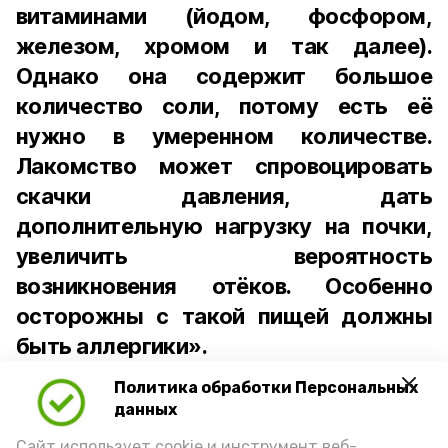
витаминами (йодом, фосфором,
железом, хромом и так далее).
Однако она содержит большое
количество соли, потому есть её
нужно в умеренном количестве.
Лакомство может спровоцировать
скачки давления, дать
дополнительную нагрузку на почки,
увеличить вероятность
возникновения отёков. Особенно
осторожны с такой пищей должны
быть аллергики».
Политика обработки Персональных
Для взрослого человека безопасной
данных
порцией икры считается 30-50 граммов
(2-3 ложки). При этом следует обратить
Сайт использует cookie и инструмент веб-