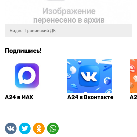
Video
Видео: Травинский ДК
Подпишись!
А24 в MAX
А24 в Вконтакте
А2