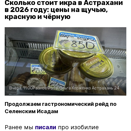
Сколько стоит икра в Астрахани
в 2026 году: цены на щучью,
красную и чёрную
Вчера, 11:00
Разное
Фото:
Ольга Корженко
Астрахань 24
Продолжаем гастрономический рейд по
Селенским Исадам
Ранее мы
писали
про изобилие