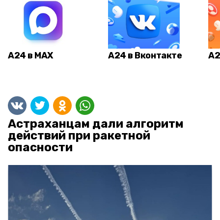
А24 в MAX
А24 в Вконтакте
А2
Астраханцам дали алгоритм
действий при ракетной
опасности