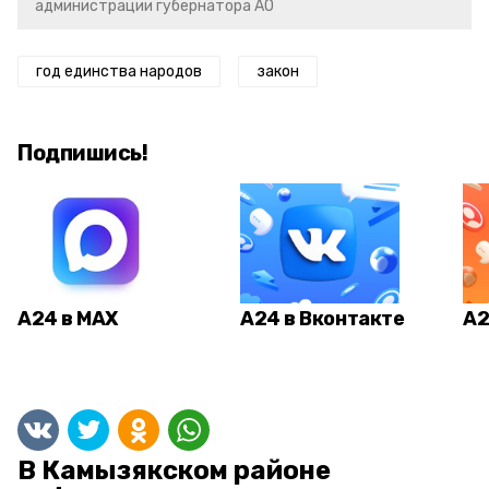
администрации губернатора АО
год единства народов
закон
Подпишись!
А24 в MAX
А24 в Вконтакте
А2
В Камызякском районе