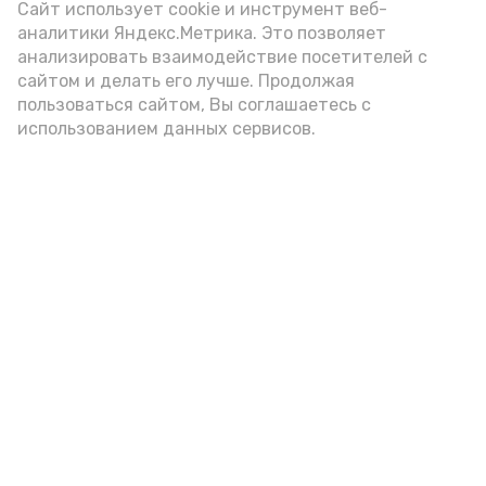
Сайт использует cookie и инструмент веб-
аналитики Яндекс.Метрика. Это позволяет
анализировать взаимодействие посетителей с
А24 в MAX
А24 в Вконтакте
А2
сайтом и делать его лучше. Продолжая
пользоваться сайтом, Вы соглашаетесь с
использованием данных сервисов.
Астраханская область готова к
отопительному сезону на 57 %