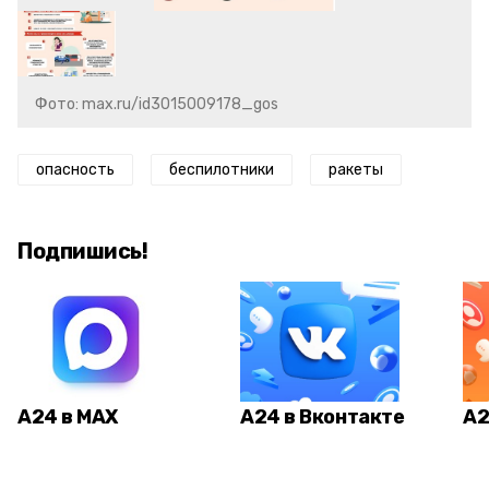
Фото: max.ru/id3015009178_gos
опасность
беспилотники
ракеты
Подпишись!
А24 в MAX
А24 в Вконтакте
А2