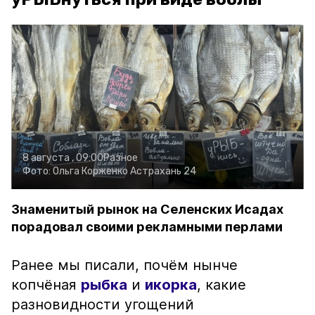
8 августа , 09:00
Разное
Фото:
Ольга Корженко
Астрахань 24
Знаменитый рынок на Селенских Исадах
порадовал своими рекламными перлами
Ранее мы писали, почём нынче
копчёная
рыбка
и
икорка
, какие
разновидности угощений