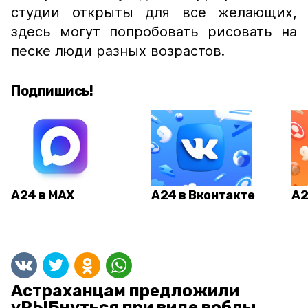
студии открыты для все желающих,
здесь могут попробовать рисовать на
песке люди разных возрастов.
Подпишись!
А24 в MAX
А24 в Вконтакте
А2
Астраханцам предложили
уРЫБнуться при виде воблы