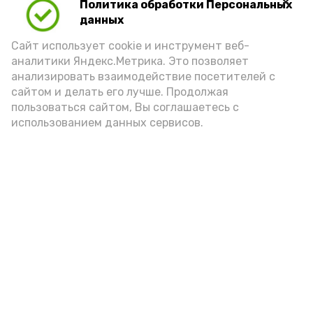
Политика обработки Персональных
Для взрослого человека безопасной
данных
порцией икры считается 30-50 граммов
(2-3 ложки). При этом следует обратить
Сайт использует cookie и инструмент веб-
аналитики Яндекс.Метрика. Это позволяет
внимание на хлеб, с которым она
анализировать взаимодействие посетителей с
подаётся: лучше выбирать
сайтом и делать его лучше. Продолжая
цельнозерновой, с мукой грубого
пользоваться сайтом, Вы соглашаетесь с
использованием данных сервисов.
помола. Есть икру следует в первой
половине дня. Кстати, полезнее для
здоровья сопроводить такой бутерброд
сочными овощами, свежей зеленью и
отварным яйцом.