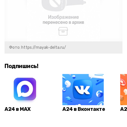
Фото: https://mayak-delta.ru/
Подпишись!
А24 в MAX
А24 в Вконтакте
А2