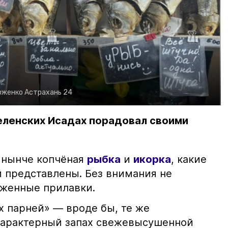
рженко
Астрахань 24
еленских Исадах порадовал своими
 нынче копчёная
рыбка
и
икорка
, какие
 представлены. Без внимания не
яженные прилавки.
х парней» — вроде бы, те же
характерный запах свежевысушенной