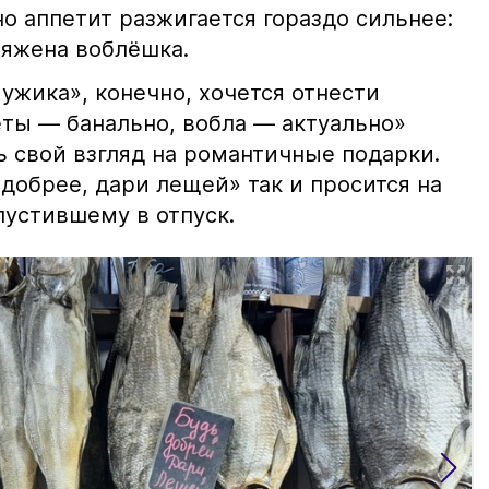
но аппетит разжигается гораздо сильнее:
ряжена воблёшка.
ужика», конечно, хочется отнести
еты — банально, вобла — актуально»
ь свой взгляд на романтичные подарки.
добрее, дари лещей» так и просится на
тпустившему в отпуск.