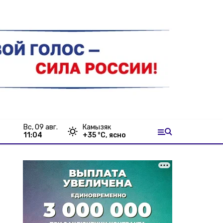
вс, 09 авг.
Камызяк
11:04
+
35
°С,
ясно