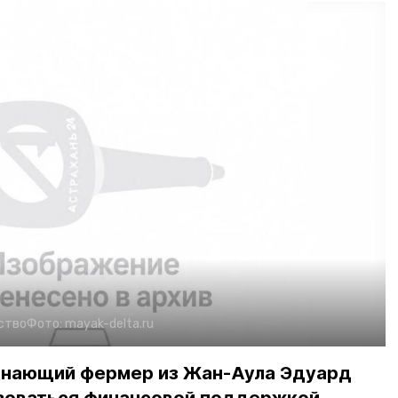
ство
Фото:
mayak-delta.ru
инающий фермер из Жан-Аула Эдуард