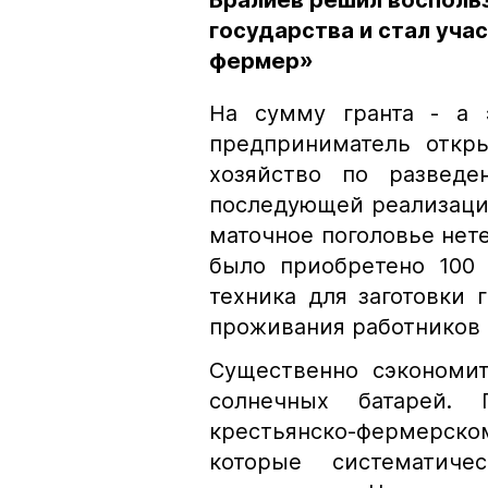
Бралиев решил восполь
государства и стал уч
фермер»
На сумму гранта - а 
предприниматель откры
хозяйство по разведе
последующей реализаци
маточное поголовье нет
было приобретено 100 
техника для заготовки
проживания работников
Существенно сэкономит
солнечных батарей. 
крестьянско-фермерско
которые систематич