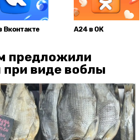
в Вконтакте
А24 в ОК
м предложили
 при виде воблы