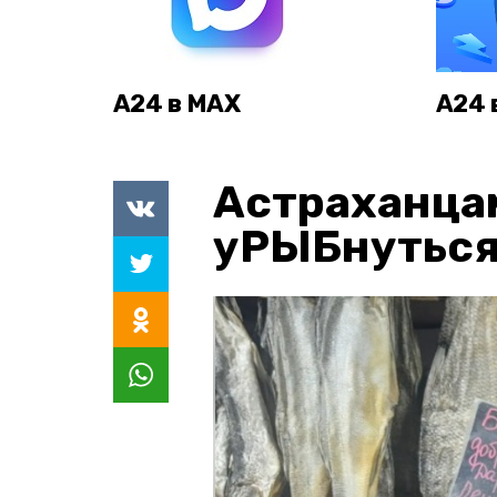
А24 в MAX
А24 
Астраханца
уРЫБнуться