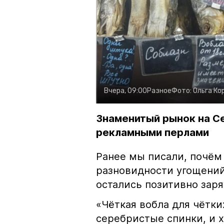
Вчера, 09:00
Разное
Фото:
Ольга Ко
Знаменитый рынок на С
рекламными перлами
Ранее мы писали, почём
разновидности угощений
остались позитивно зар
«Чёткая вобла для чётки
серебристые спинки, и 