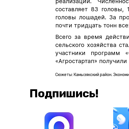
реализации. Численнос
составляет 83 головы, 
головы лошадей. За пр
почти тридцать тонн вс
Всего за время действ
сельского хозяйства ст
участники программ «
«Агростартап» получили 
Сюжеты:
Камызякский район. Эконом
Подпишись!