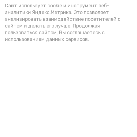
Video
Сайт использует cookie и инструмент веб-
аналитики Яндекс.Метрика. Это позволяет
анализировать взаимодействие посетителей с
сайтом и делать его лучше. Продолжая
Видео: управление пресс-службы и информации
пользоваться сайтом, Вы соглашаетесь с
администрации губернатора АО
использованием данных сервисов.
год единства народов
закон
Подпишись!
А24 в MAX
А24 в Вконтакте
А2