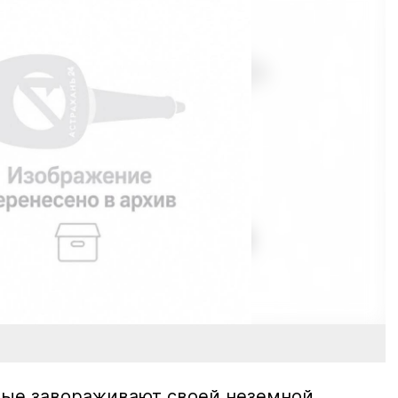
тые завораживают своей неземной