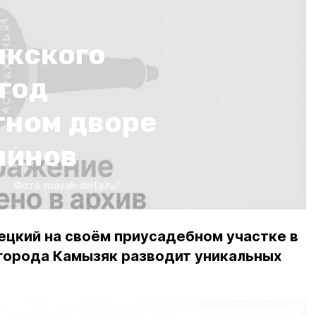
якского
год
тном дворе
линов
Фото:
mayak-delta.ru/
ецкий на своём приусадебном участке в
города Камызяк разводит уникальных