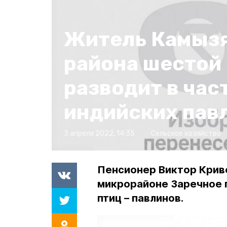
Житель Камыз
района шестой 
разводит в час
индийских пав
3 апреля 2022, 14:35
Сельское хозяйство
Пенсионер Виктор Крив
микрорайоне Заречное 
птиц – павлинов.