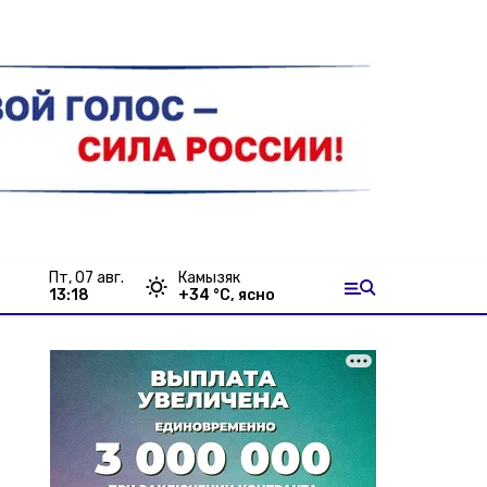
пт, 07 авг.
Камызяк
13:18
+
34
°С,
ясно