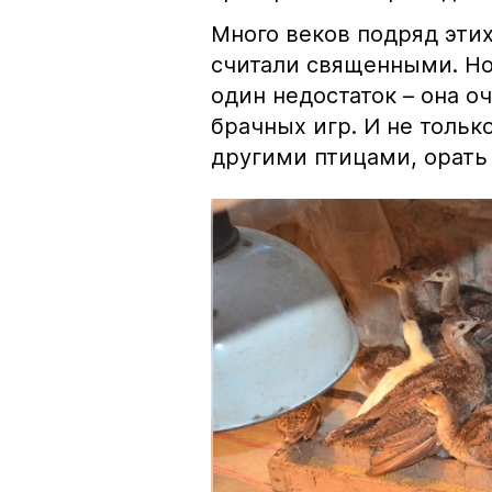
Много веков подряд эти
считали священными. Но 
один недостаток – она о
брачных игр. И не тольк
другими птицами, орать 