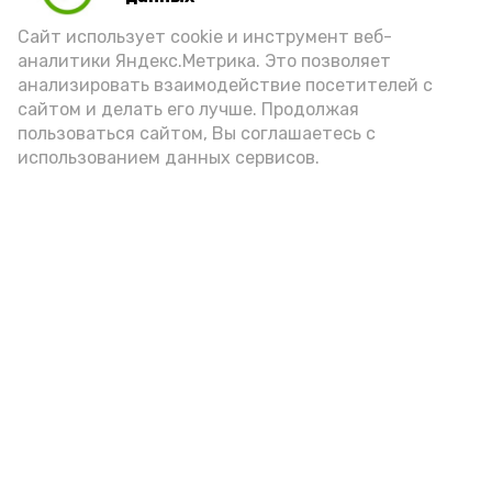
Сайт использует cookie и инструмент веб-
аналитики Яндекс.Метрика. Это позволяет
анализировать взаимодействие посетителей с
А24 в MAX
А24 в Вконтакте
А2
сайтом и делать его лучше. Продолжая
пользоваться сайтом, Вы соглашаетесь с
использованием данных сервисов.
«Сервисы Астраханской
области» теперь доступны в
приложении MAX