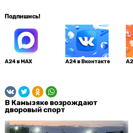
Подпишись!
А24 в MAX
А24 в Вконтакте
А2
В Камызяке возрождают
дворовый спорт