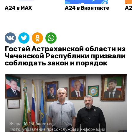
А24 в MAX
А24 в Вконтакте
А2
Гостей Астраханской области из
Чеченской Республики призвали
соблюдать закон и порядок
Вчера, 16:15
Общество
Фото:
управление пресс-службы и информации