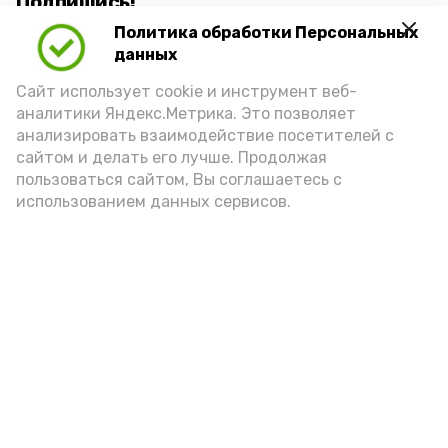
Подпишись!
Политика обработки Персональных
данных
Сайт использует cookie и инструмент веб-
аналитики Яндекс.Метрика. Это позволяет
анализировать взаимодействие посетителей с
А24 в MAX
А24 в Вконтакте
А2
сайтом и делать его лучше. Продолжая
пользоваться сайтом, Вы соглашаетесь с
использованием данных сервисов.
Воспитанников камызякского
детского центра пригласили в
«Добрый парк»