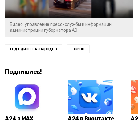
Video
Видео: управление пресс-службы и информации
администрации губернатора АО
год единства народов
закон
Подпишись!
А24 в MAX
А24 в Вконтакте
А2