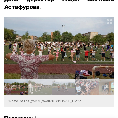
Астафурова.
Фото: https://vk.ru/wall-187118261_8219