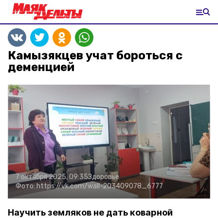
Камызякцев учат бороться с
деменцией
7 октября 2025, 09:35
Здоровье
Фото:
https://vk.com/wall-203409078_6777
Научить земляков не дать коварной