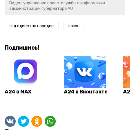
Видео: управление пресс-службы и информации
администрации губернатора АО
год единства народов
закон
Подпишись!
А24 в MAX
А24 в Вконтакте
А2