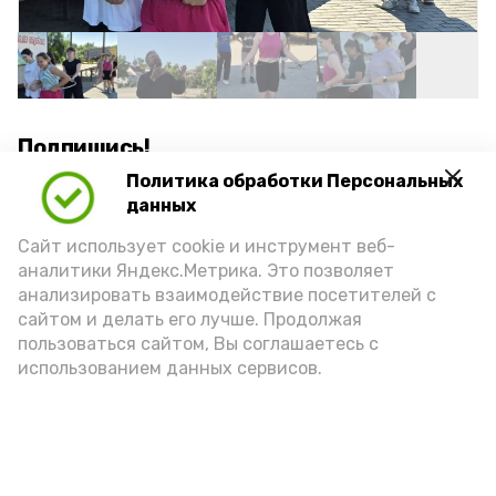
Подпишись!
Политика обработки Персональных
данных
Сайт использует cookie и инструмент веб-
аналитики Яндекс.Метрика. Это позволяет
анализировать взаимодействие посетителей с
А24 в MAX
А24 в Вконтакте
А2
сайтом и делать его лучше. Продолжая
пользоваться сайтом, Вы соглашаетесь с
использованием данных сервисов.
В детсаду Камызяка прошёл