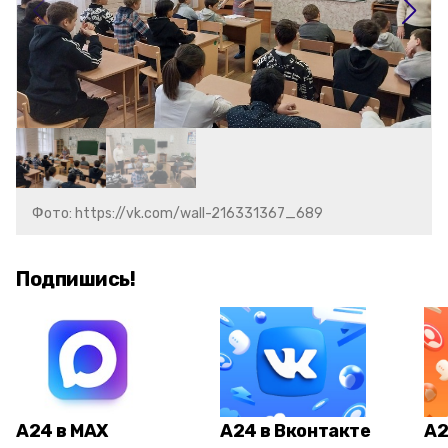
Фото: https://vk.com/wall-216331367_689
Подпишись!
А24 в MAX
А24 в Вконтакте
А2