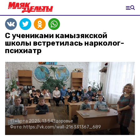
С учениками камызякской
школы встретилась нарколог-
психиатр
11 марта 2025, 13:54
Здоровье
Фото:
https://vk.com/wall-216331367_689