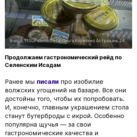
Вчера, 11:00
Разное
Фото:
Ольга Корженко
Астрахань 24
Продолжаем гастрономический рейд по
Селенским Исадам
Ранее мы
писали
про изобилие
волжских угощений на базаре. Все они
достойны того, чтобы их попробовать.
И, конечно, главным украшением стола
станут бутерброды с икрой. Особенно
популярна щучья — за свои
гастрономические качества и