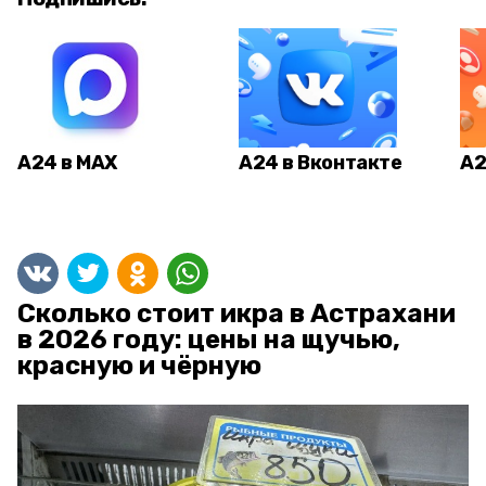
А24 в MAX
А24 в Вконтакте
А2
Сколько стоит икра в Астрахани
в 2026 году: цены на щучью,
красную и чёрную