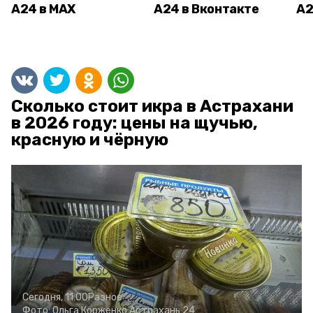
А24 в MAX
А24 в Вконтакте
А2
Сколько стоит икра в Астрахани
в 2026 году: цены на щучью,
красную и чёрную
Сегодня, 11:00
Разное
Фото:
Ольга Корженко
Астрахань 24