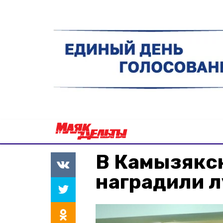
В Камызякс
наградили л