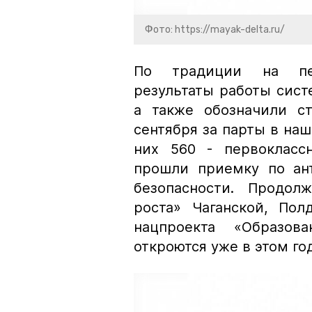
Фото: https://mayak-delta.ru/
По традиции на пед
результаты работы сист
а также обозначили с
сентября за парты в наш
них 560 - первокласс
прошли приемку по ан
безопасности. Продол
роста» Чаганской, По
нацпроекта «Образов
откроются уже в этом год