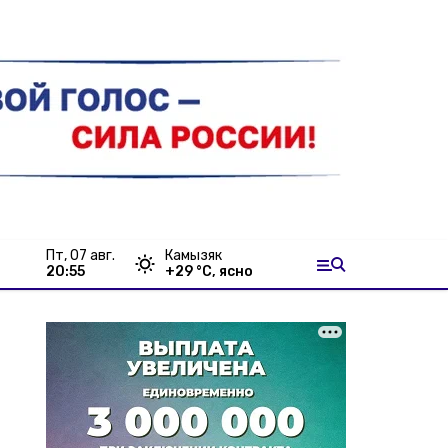
пт, 07 авг.
Камызяк
20:55
+
29
°С,
ясно