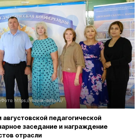
е
Фото:
https://mayak-delta.ru/
 августовской педагогической
нарное заседание и награждение
стов отрасли