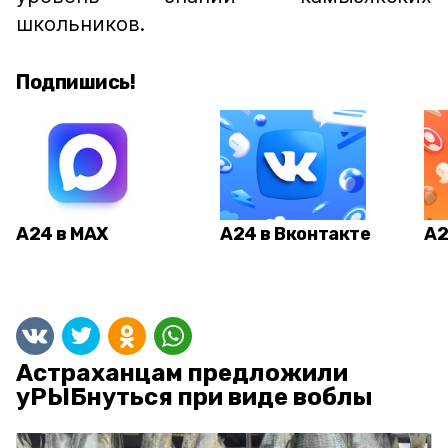
школьников.
Подпишись!
А24 в MAX
А24 в Вконтакте
А2
Астраханцам предложили
уРЫБнуться при виде воблы