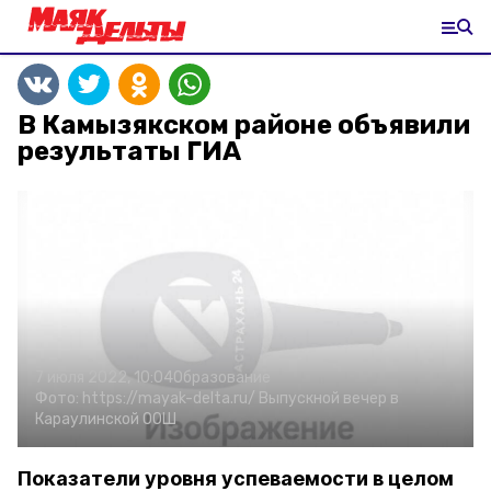
В Камызякском районе объявили
результаты ГИА
7 июля 2022, 10:04
Образование
Фото:
https://mayak-delta.ru/
Выпускной вечер в
Караулинской ООШ
Показатели уровня успеваемости в целом