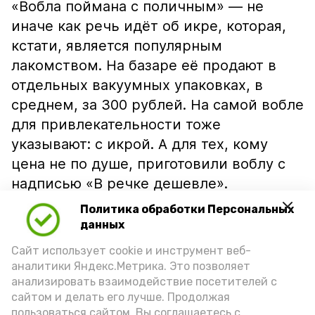
«Вобла поймана с поличным» — не
иначе как речь идёт об икре, которая,
кстати, является популярным
лакомством. На базаре её продают в
отдельных вакуумных упаковках, в
среднем, за 300 рублей. На самой вобле
для привлекательности тоже
указывают: с икрой. А для тех, кому
цена не по душе, приготовили воблу с
надписью «В речке дешевле».
Политика обработки Персональных
данных
Сайт использует cookie и инструмент веб-
аналитики Яндекс.Метрика. Это позволяет
анализировать взаимодействие посетителей с
сайтом и делать его лучше. Продолжая
пользоваться сайтом, Вы соглашаетесь с