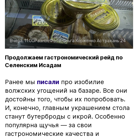
Вчера, 11:00
Разное
Фото:
Ольга Корженко
Астрахань 24
Продолжаем гастрономический рейд по
Селенским Исадам
Ранее мы
писали
про изобилие
волжских угощений на базаре. Все они
достойны того, чтобы их попробовать.
И, конечно, главным украшением стола
станут бутерброды с икрой. Особенно
популярна щучья — за свои
гастрономические качества и