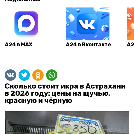
А24 в MAX
А24 в Вконтакте
А2
Сколько стоит икра в Астрахани
в 2026 году: цены на щучью,
красную и чёрную