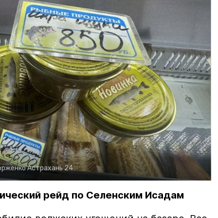
орженко
Астрахань 24
ический рейд по Селенским Исадам