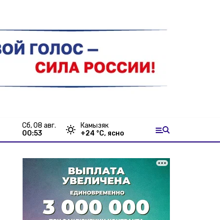
сб, 08 авг.
Камызяк
00:53
+
24
°С,
ясно