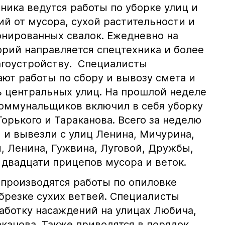
ника ведутся работы по уборке улиц и
й от мусора, сухой растительности и
онированных свалок. Ежедневно на
орий направляется спецтехника и более
агоустройству. Специалисты
ют работы по сбору и вывозу смета и
ь центральных улиц. На прошлой неделе
коммунальщиков включил в себя уборку
орького и Тараканова. Всего за неделю
и вывезли с улиц Ленина, Мичурина,
, Ленина, Гужвина, Луговой, Дружбы,
 двадцати прицепов мусора и веток.
 производятся работы по опиловке
брезке сухих ветвей. Специалисты
аботку насаждений на улицах Любича,
канова. Также приводятся в порядок