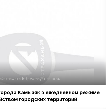
ойство
Фото:
https://mayak-delta.ru/
города Камызяк в ежедневном режиме
йством городских территорий