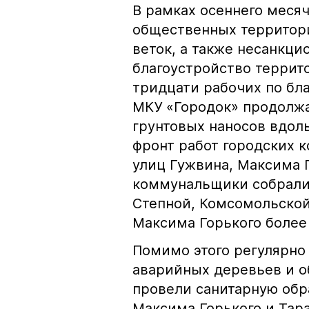
В рамках осеннего месяч
общественных территори
веток, а также несанкци
благоустройство террит
тридцати рабочих по бл
МКУ «Городок» продолжа
грунтовых наносов вдол
фронт работ городских 
улиц Гужвина, Максима Г
коммунальщики собрали 
Степной, Комсомольской
Максима Горького более
Помимо этого регулярно
аварийных деревьев и о
провели санитарную обр
Максима Горького и Тара