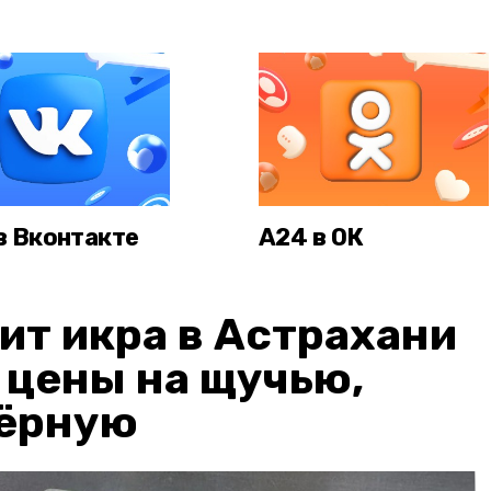
в Вконтакте
А24 в ОК
ит икра в Астрахани
: цены на щучью,
чёрную