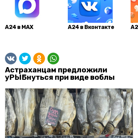
А24 в MAX
А24 в Вконтакте
А2
Астраханцам предложили
уРЫБнуться при виде воблы