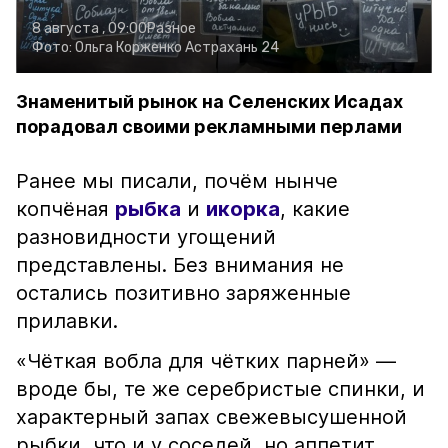
8 августа , 09:00
Разное
Фото:
Ольга Корженко
Астрахань 24
Знаменитый рынок на Селенских Исадах
порадовал своими рекламными перлами
Ранее мы писали, почём нынче
копчёная
рыбка
и
икорка
, какие
разновидности угощений
представлены. Без внимания не
остались позитивно заряженные
прилавки.
«Чёткая вобла для чётких парней» —
вроде бы, те же серебристые спинки, и
характерный запах свежевысушенной
рыбки, что и у соседей, но аппетит