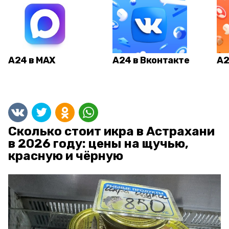
А24 в MAX
А24 в Вконтакте
А2
Сколько стоит икра в Астрахани
в 2026 году: цены на щучью,
красную и чёрную