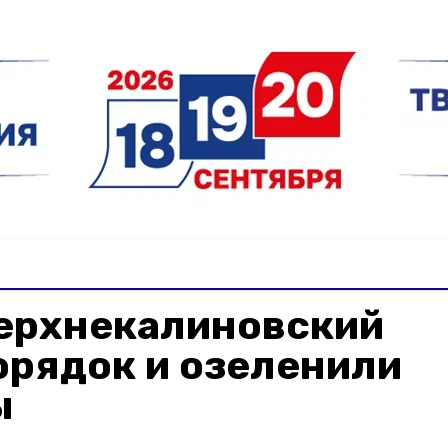
Верхнекалиновский
орядок и озеленили
ы