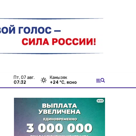
пт, 07 авг.
Камызяк
07:32
+
24
°С,
ясно