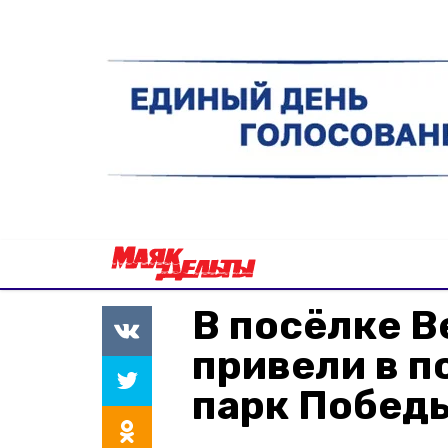
В посёлке 
привели в п
парк Побед