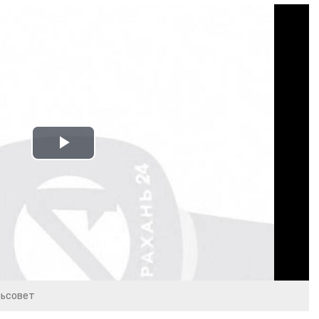
Play
Video
льсовет