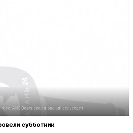
Фото:
АМО Верхнекалиновский сельсовет
ровели субботник